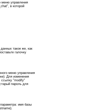
о меню управления
hat", в которой
данных такое же, как
поставьте галочку
овного меню управления
ке). Для изменения
 ссылку "modify"
 старый пароль для
 параметра: имя базы
ostname).