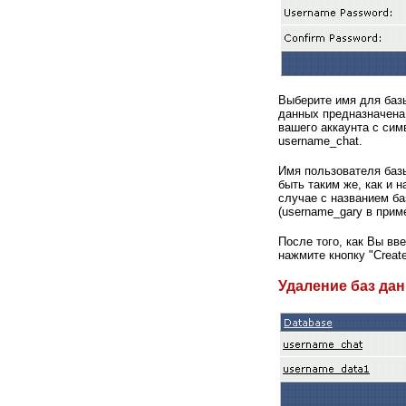
Выберите имя для базы
данных предназначена
вашего аккаунта с сим
username_chat.
Имя пользователя базы
быть таким же, как и 
случае с названием ба
(username_gary в приме
После того, как Вы вв
нажмите кнопку "Create
Удаление
баз да