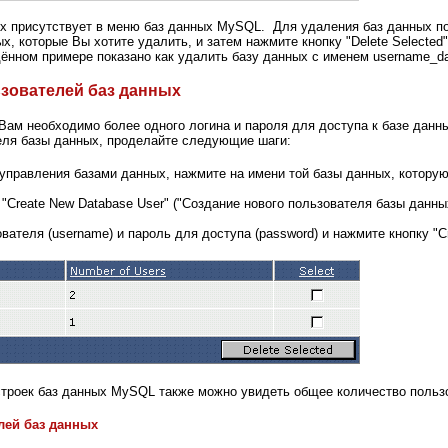
ых присутствует в меню баз данных MySQL. Для удаления баз данных по
х, которые Вы хотите удалить, и затем нажмите кнопку "Delete Selected"
ённом примере показано как удалить базу данных с именем username_da
зователей баз данных
Вам необходимо более одного логина и пароля для доступа к базе данн
еля базы данных, проделайте следующие шаги:
управления базами данных, нажмите на имени той базы данных, которую
"Create New Database User" ("Создание нового пользователя базы данн
ателя (username) и пароль для доступа (password) и нажмите кнопку "Cre
строек баз данных MySQL также можно увидеть общее количество польз
лей баз данных