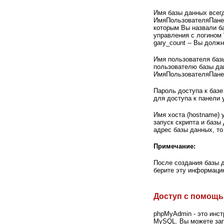
Имя базы данных всег
ИмяПользователяПанел
которым Вы назвали б
управления с логином 
gary_count -- Вы долж
Имя пользователя баз
пользователю базы да
ИмяПользователяПане
Пароль доступа к базе
для доступа к панели 
Имя хоста (hostname) у
запуск скрипта и базы
адрес базы данных, то
Примечание:
После создания базы 
берите эту информаци
Доступ с помощ
phpMyAdmin - это инст
MySQL. Вы можете запу