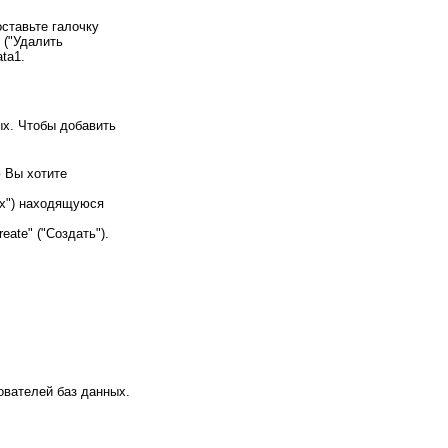
ставьте галочку
 ("Удалить
ta1.
ых. Чтобы добавить
 Вы хотите
ых") находящуюся
ate" ("Создать").
ователей баз данных.