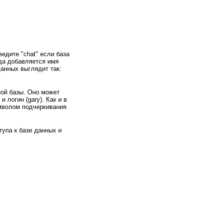
едите "chat" если база
да добавляется имя
анных выглядит так:
ной базы. Оно может
 логин (gary). Как и в
имволом подчеркивания
тупа к базе данных и