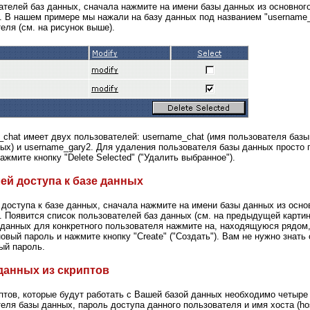
ателей баз данных, сначала нажмите на имени базы данных из основног
 В нашем примере мы нажали на базу данных под названием "username_c
еля (см. на рисунок выше).
chat имеет двух пользователей: username_chat (имя пользователя базы 
ых) и username_gary2. Для удаления пользователя базы данных просто 
ажмите кнопку "Delete Selected" ("Удалить выбранное").
ей доступа к базе данных
доступа к базе данных, сначала нажмите на имени базы данных из осн
Появится список пользователей баз данных (см. на предыдущей картин
 данных для конкретного пользователя нажмите на, находящуюся рядом,
новый пароль и нажмите кнопку "Create" ("Создать"). Вам не нужно знать
вый пароль.
данных из скриптов
тов, которые будут работать с Вашей базой данных необходимо четыре
еля базы данных, пароль доступа данного пользователя и имя хоста (h