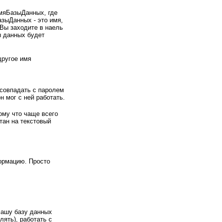
мяБазыДанных, где
зыДанных - это имя,
Вы заходите в наель
ы данных будет
другое имя
 совпадать с паролем
н мог с ней работать.
тому что чаще всего
тан на текстовый
ормацию. Просто
Вашу базу данных
ять), работать с