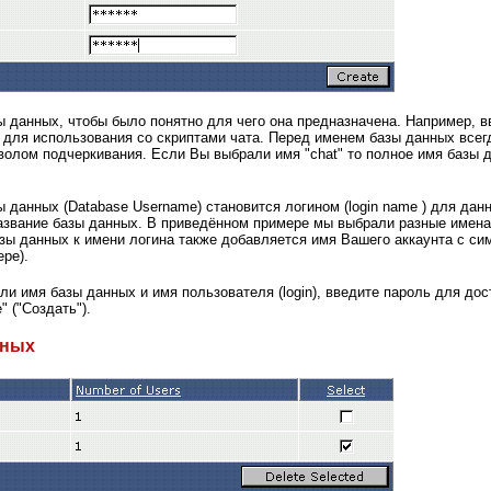
 данных, чтобы было понятно для чего она предназначена. Например, вв
 для использования со скриптами чата. Перед именем базы данных всег
волом подчеркивания. Если Вы выбрали имя "chat" то полное имя базы д
 данных (Database Username) становится логином (login name ) для дан
название базы данных. В приведённом примере мы выбрали разные имена и
зы данных к имени логина также добавляется имя Вашего аккаунта с с
ре).
ели имя базы данных и имя пользователя (login), введите пароль для дос
" ("Создать").
нных