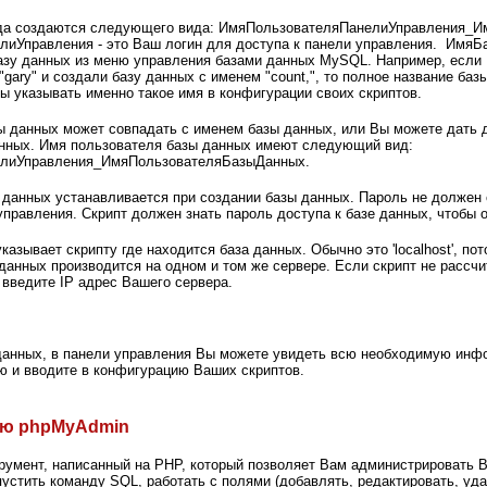
да создаются следующего вида: ИмяПользователяПанелиУправления_И
иУправления - это Ваш логин для доступа к панели управления. ИмяБа
азу данных из меню управления базами данных MySQL. Например, если 
"gary" и создали базу данных с именем "count,", то полное название баз
ны указывать именно такое имя в конфигурации своих скриптов.
ы данных может совпадать с именем базы данных, или Вы можете дать 
нных. Имя пользователя базы данных имеют следующий вид:
лиУправления_ИмяПользователяБазыДанных.
 данных устанавливается при создании базы данных. Пароль не должен
управления. Скрипт должен знать пароль доступа к базе данных, чтобы о
казывает скрипту где находится база данных. Обычно это 'localhost', по
 данных производится на одном и том же сервере. Если скрипт не рассчи
 введите IP адрес Вашего сервера.
данных, в панели управления Вы можете увидеть всю необходимую инф
ю и вводите в конфигурацию Ваших скриптов.
ью phpMyAdmin
румент, написанный на PHP, который позволяет Вам администрировать 
стить команду SQL, работать с полями (добавлять, редактировать, удал